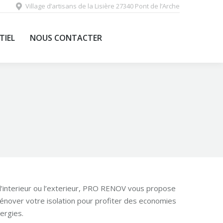
Village d’artisans de la Lisière 27340 Pont de l’Arche
EVENEMENTIEL
NOUS CONTACTER
TIEL
NOUS CONTACTER
l’interieur ou l’exterieur, PRO RENOV vous propose
énover votre isolation pour profiter des economies
ergies.