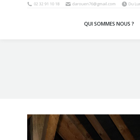
02 32 91 10 18
darouen76@gmail.com
Du Lu
QUI SOMM
QUI SOMMES NOUS ?