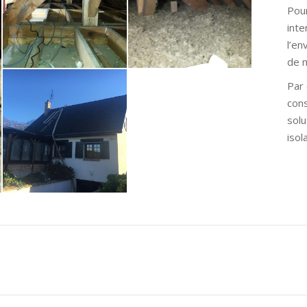
Pour
inte
l’en
de m
Par 
con
solu
isol
Projets
similaires