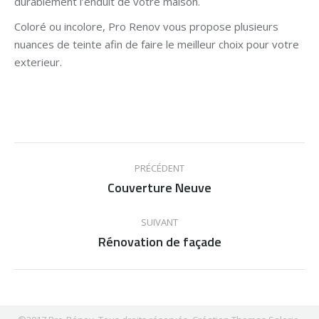
durablement l’enduit de votre maison.
Coloré ou incolore, Pro Renov vous propose plusieurs
nuances de teinte afin de faire le meilleur choix pour votre
exterieur.
Navigation
PRÉCÉDENT
de
Couverture Neuve
Onglet
précédent
commentaire
SUIVANT
Rénovation de façade
Projets
similaires