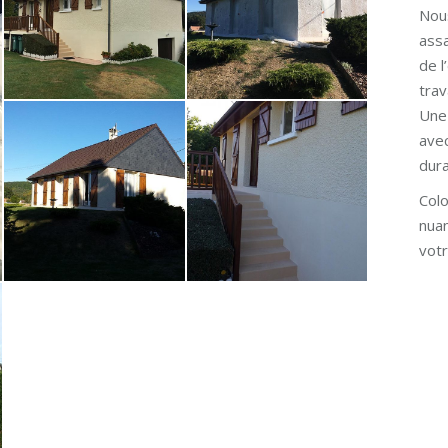
Nous
assa
de l
trav
Une 
ave
dura
Colo
nuan
votr