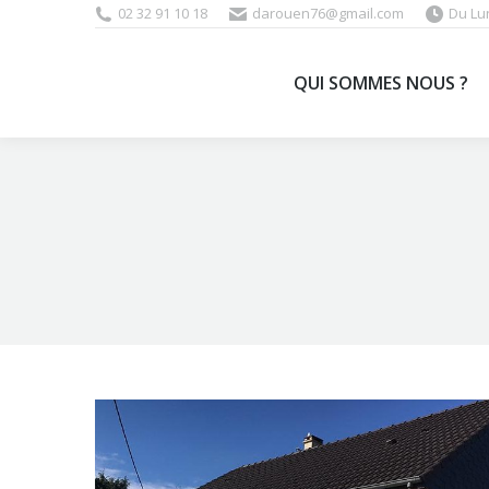
02 32 91 10 18
darouen76@gmail.com
Du Lu
QUI SOMM
QUI SOMMES NOUS ?