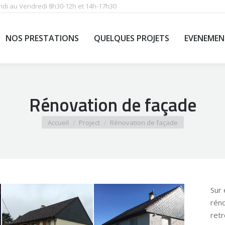
ndi au Vendredi 8h30-12h et 14h-17h30
ES NOUS ?
NOS PRESTATIONS
QUELQUES PROJETS
NOS PRESTATIONS
QUELQUES PROJETS
EVENEMEN
Rénovation de façade
Vous êtes ici :
Accueil
Project
Rénovation de façade
Sur
réno
retr